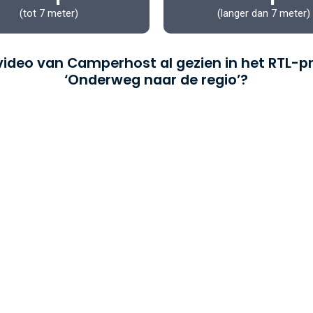
(tot 7 meter)
(langer dan 7 meter)
 video van Camperhost al gezien in het RTL
‘Onderweg naar de regio’?