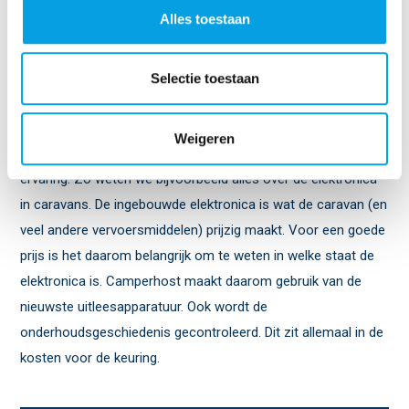
je krijgt. Maar je verdient deze kosten ook makkelijk terug
Alles toestaan
door een scherpe prijs te bedingen.
Selectie toestaan
Ondersteuning en advies op locatie
Weigeren
De keurmeesters van Camperhost hebben meer dan 20 jaar
ervaring. Zo weten we bijvoorbeeld alles over de elektronica
in caravans. De ingebouwde elektronica is wat de caravan (en
veel andere vervoersmiddelen) prijzig maakt. Voor een goede
prijs is het daarom belangrijk om te weten in welke staat de
elektronica is. Camperhost maakt daarom gebruik van de
nieuwste uitleesapparatuur. Ook wordt de
onderhoudsgeschiedenis gecontroleerd. Dit zit allemaal in de
kosten voor de keuring.