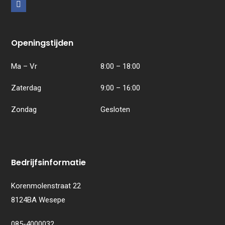
F
a
c
Openingstijden
e
b
Ma – Vr
8:00 – 18:00
o
Zaterdag
9:00 – 16:00
o
k
Zondag
Gesloten
Bedrijfsinformatie
Korenmolenstraat 22
8124BA Wesepe
085-4000032