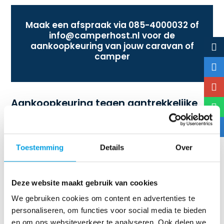
Maak een afspraak via
085-4000032
of
info@camperhost.nl
voor de
aankoopkeuring van jouw caravan of
camper
Aankoopkeuring tegen aantrekkelijke
tarieven
Camperhost biedt meerdere pakketten. Zo heb je de keus
Toestemming
Details
Over
tussen het basis-, professional- of bemiddelingspakket. Wil
je weten welk pakket het beste aansluit bij jouw wensen? Wij
helpen je om het juiste pakket te kiezen. Natuurlijk komen er
Deze website maakt gebruik van cookies
kosten kijken bij deze aankoopkeuring van je caravan, maar
We gebruiken cookies om content en advertenties te
deze kosten verdien je gemakkelijk weer terug. Met onze
personaliseren, om functies voor social media te bieden
rapportages weet je wat je koopt en wat de waarde van de
en om ons websiteverkeer te analyseren. Ook delen we