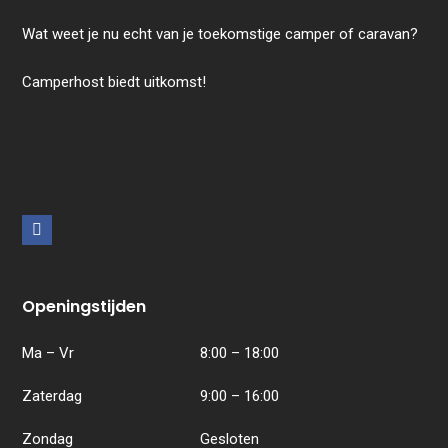
Wat weet je nu echt van je toekomstige camper of caravan?
Camperhost biedt uitkomst!
F
a
c
Openingstijden
e
b
Ma – Vr
8:00 – 18:00
o
Zaterdag
9:00 – 16:00
o
k
Zondag
Gesloten