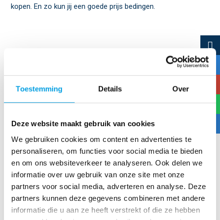
kopen. En zo kun jij een goede prijs bedingen.
Afspraak maken met Camperhost voor
aankoopkeuring
Heb je een camper of caravan uit Duitsland op het oog, wil je
Toestemming
Details
Over
weten wat je koopt en wat er bij het invoeren in Nederland
komt kijken? Schakel dan de hulp in van Camperhost. Wij
Deze website maakt gebruik van cookies
onderwerpen de caravan of camper aan een grondig
We gebruiken cookies om content en advertenties te
inspectie en, indien gewenst, helpen we bij onderhandeling
personaliseren, om functies voor social media te bieden
over de prijs. Voor een afspraak vul je hier op de site het
en om ons websiteverkeer te analyseren. Ook delen we
contactformulier in, bel je ons via
085-4000032
of mail je
informatie over uw gebruik van onze site met onze
naar
info@camperhost.nl
. Voor een aankoopkeuring van een
partners voor social media, adverteren en analyse. Deze
camper of caravan uit Duitsland schakel je de kenners in van
partners kunnen deze gegevens combineren met andere
informatie die u aan ze heeft verstrekt of die ze hebben
Camperhost.