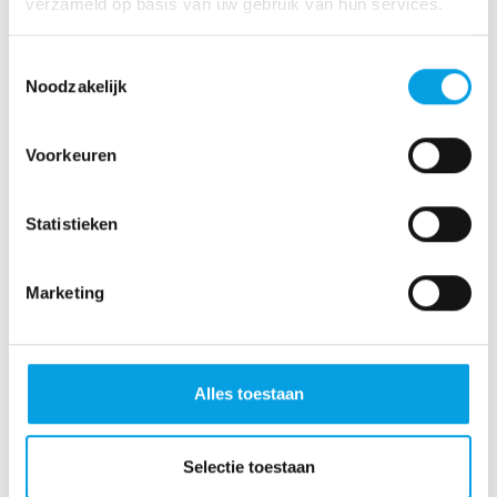
verzameld op basis van uw gebruik van hun services.
Toestemmingsselectie
Onze partners
Noodzakelijk
Voorkeuren
Statistieken
Marketing
Direct contact
Alles toestaan
Selectie toestaan