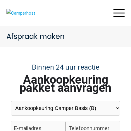
O
M
M
Afspraak maken
Binnen 24 uur reactie
Aankoopkeuring
pakket aanvragen