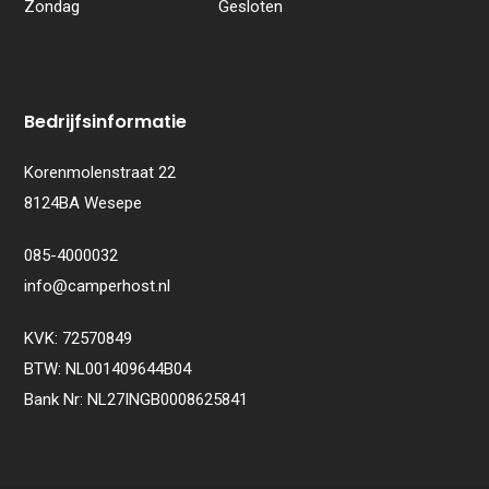
k
Zondag
Gesloten
Bedrijfsinformatie
Korenmolenstraat 22
8124BA Wesepe
085-4000032
info@camperhost.nl
KVK: 72570849
BTW: NL001409644B04
Bank Nr: NL27INGB0008625841