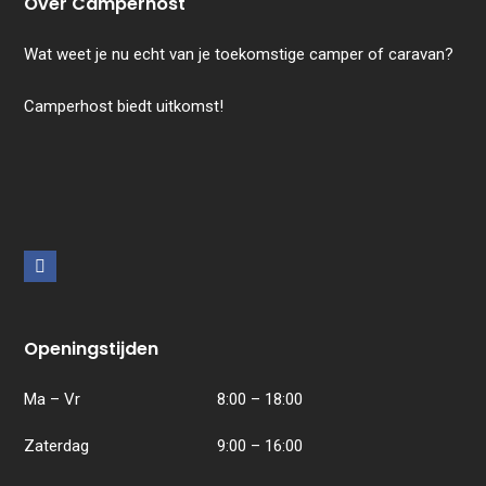
Over Camperhost
Wat weet je nu echt van je toekomstige camper of caravan?
Camperhost biedt uitkomst!
F
a
c
Openingstijden
e
b
Ma – Vr
8:00 – 18:00
o
Zaterdag
9:00 – 16:00
o