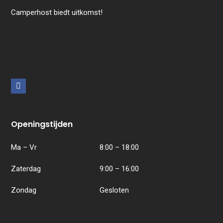
Camperhost biedt uitkomst!
F
a
c
Openingstijden
e
b
Ma – Vr
8:00 – 18:00
o
Zaterdag
9:00 – 16:00
o
k
Zondag
Gesloten